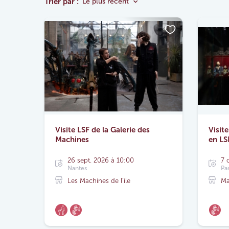
Trier par :
Le plus récent
Visite LSF de la Galerie des
Visit
Machines
en LS
26 sept. 2026 à 10:00
7 
Nantes
Par
Les Machines de l'île
Ma