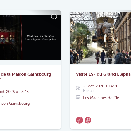
e de la Maison Gainsbourg
Visite LSF du Grand Elépha
F
21 oct. 2026 à 14:30
Nantes
oct. 2026 à 17:45
is
Les Machines de l'île
ison Gainsbourg