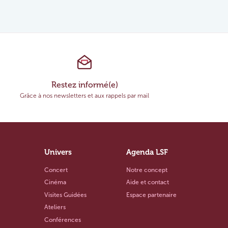
Restez informé(e)
Grâce à nos newsletters et aux rappels par mail
Univers
Agenda LSF
Concert
Notre concept
Cinéma
Aide et contact
Visites Guidées
Espace partenaire
Ateliers
Conférences