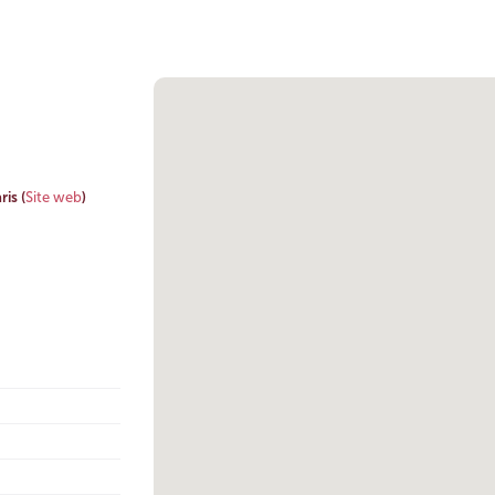
ris
(
Site web
)