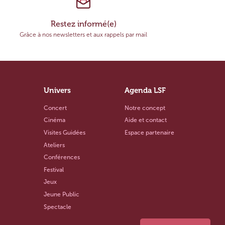
Restez informé(e)
Grâce à nos newsletters et aux rappels par mail
Univers
Agenda LSF
Concert
Notre concept
Cinéma
Aide et contact
Visites Guidées
Espace partenaire
Ateliers
Conférences
Festival
Jeux
Jeune Public
Spectacle
Sport