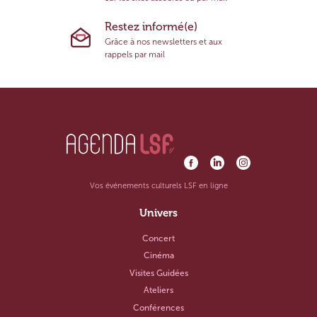
Restez informé(e)
Grâce à nos newsletters et aux
rappels par mail
Vos événements culturels LSF en ligne
Univers
Concert
Cinéma
Visites Guidées
Ateliers
Conférences